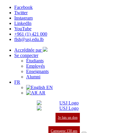
Facebook
Twitter
Instagram
LinkedIn
YouTube
+961 (1) 421 000
flsh@usj.edu.lb
Accréditée par
Se connecter
Étudiants
Employés
Enseignants
Alumni
FR
EN
AR
Je fais un don
Campagne 150 ans