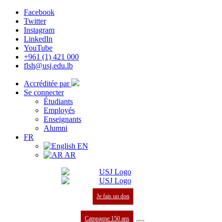
Facebook
Twitter
Instagram
LinkedIn
YouTube
+961 (1) 421 000
flsh@usj.edu.lb
Accréditée par
Se connecter
Étudiants
Employés
Enseignants
Alumni
FR
EN
AR
Je fais un don
Campagne 150 ans