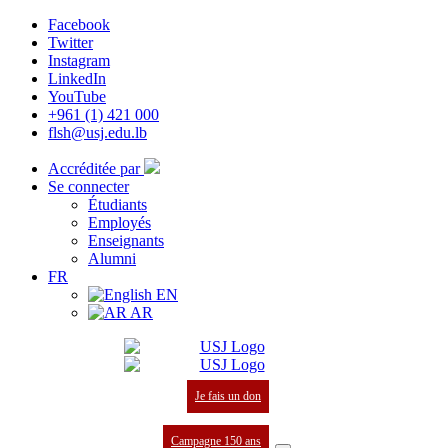
Facebook
Twitter
Instagram
LinkedIn
YouTube
+961 (1) 421 000
flsh@usj.edu.lb
Accréditée par
Se connecter
Étudiants
Employés
Enseignants
Alumni
FR
EN
AR
Je fais un don
Campagne 150 ans