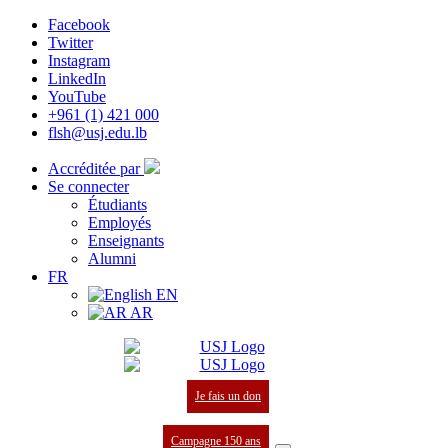
Facebook
Twitter
Instagram
LinkedIn
YouTube
+961 (1) 421 000
flsh@usj.edu.lb
Accréditée par
Se connecter
Étudiants
Employés
Enseignants
Alumni
FR
EN
AR
Je fais un don
Campagne 150 ans