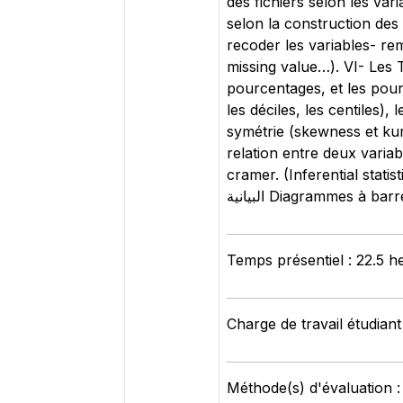
des fichiers selon les var
selon la construction des
recoder les variables- r
missing value…). VI- Les T
pourcentages, et les pou
les déciles, les centiles),
symétrie (skewness et kurto
relation entre deux variab
cramer. (Inferential statist
البيانية Diagrammes à
Temps présentiel : 22.5 h
Charge de travail étudiant
Méthode(s) d'évaluation :