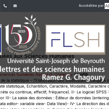
Accréditée par
dIn
YouTube
+961 (1) 421 000
flsh@usj.edu.lb
iquées aux Sciences Humaines
6 crédits
es sciences humaines Ramez G. Chagoury
n de la statistique – l’Elaboration des Statistiques – Langage s
té statistique, Echantillon, Caractère, Modalité, Caractère qu
scrète ou continue, effectif, fréquence). II- Le logiciel SPSS
or III- La saisie des données : Éditeur de données (enterin
Data editor- variable view- Data View)- IV- La direction de