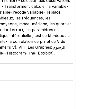
un fichier) - sélection des observations
- Transformer : calculer la variable-
iable- recode variables- replace
tableaux, les fréquences, les
moyenne, mode, médiane, les quartiles,
standard error), les paramètres de
que inférentielle ; test de khi-deux : la
nte- la corrélation de phi et de V de
’s V). VIII- Les Graphes: الرسوم
- pie—Histogram- line- Boxplot).