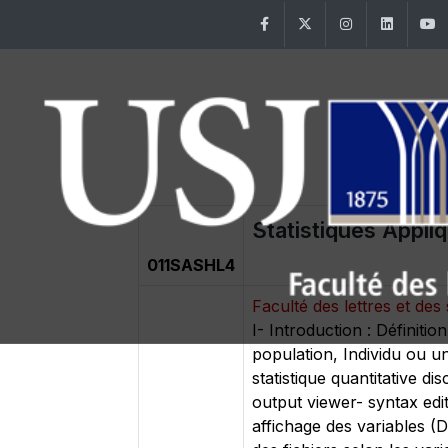
Facebook
Twitter
Instagram
Linke
Statistiques Appl
011SASHL4
Faculté des lettres et d
I- Introduction : Définitio
population, Individu ou uni
statistique quantitative di
output viewer- syntax edit
affichage des variables (