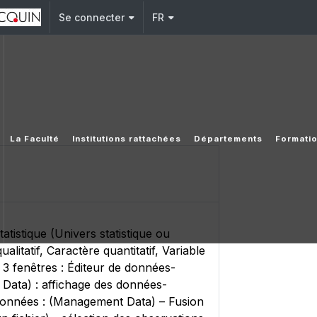
Se connecter
FR
La Faculté
Institutions rattachées
Départements
Formati
tatistique (Univers statistique ou
alitatif, Caractère quantitatif, Variable
 : 3 fenêtres : Éditeur de données-
g Data) : affichage des données-
s données : (Management Data) – Fusion