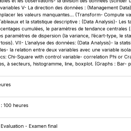
iables et les observations- la division des données (scinder 
 variables V- La direction des données : (Management Data) 
emplacer les valeurs manquantes… (Transform- Compute var
ableaux et la statistique descriptive : (Data Analysis)- Les 
rcentages cumulées, le paramètres de tendance centrales (
 les paramètres de dispersion (la variance, l’écart-type, le 
sis). VII- L’analyse des données: (Data Analysis)- la statisti
les- la relation entre deux variables avec une variable isola
ics: Chi-Square with control variable- correlation Phi or Cramer
 barres, à secteurs, histogramme, line, boxplot. (Graphs : Bar
eures
 : 100 heures
 Evaluation - Examen final