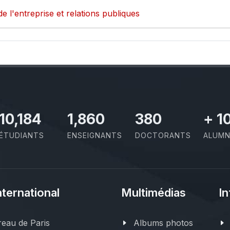
de l'entreprise et relations publiques
11,727
2,142
437
+
1
ÉTUDIANTS
ENSEIGNANTS
DOCTORANTS
ALUMN
nternational
Multimédias
In
eau de Paris
Albums photos