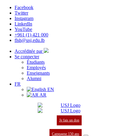
Facebook
Twitter
Instagram
LinkedIn
YouTube
+961 (1) 421 000
flsh@usj.edu.lb
Accréditée par
Se connecter
Étudiants
Employés
Enseignants
Alumni
FR
EN
AR
Je fais un don
Campagne 150 ans