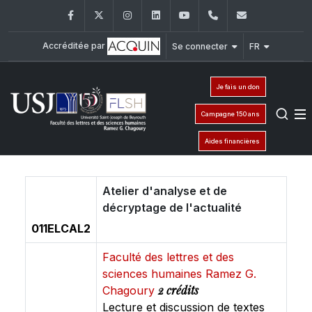
Facebook
Twitter
Instagram
LinkedIn
YouTube
+961 (1) 421 000
flsh@usj.e
Accréditée par
Se connecter
FR
Je fais un don
Campagne 150 ans
Aides financières
Atelier d'analyse et de
décryptage de l'actualité
011ELCAL2
Faculté des lettres et des
sciences humaines Ramez G.
2 crédits
Chagoury
Lecture et discussion de textes