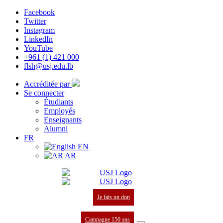
Facebook
Twitter
Instagram
LinkedIn
YouTube
+961 (1) 421 000
flsh@usj.edu.lb
Accréditée par
Se connecter
Étudiants
Employés
Enseignants
Alumni
FR
EN
AR
Je fais un don
Campagne 150 ans