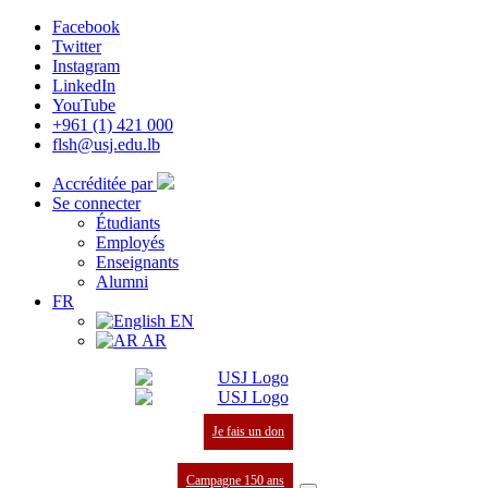
Facebook
Twitter
Instagram
LinkedIn
YouTube
+961 (1) 421 000
flsh@usj.edu.lb
Accréditée par
Se connecter
Étudiants
Employés
Enseignants
Alumni
FR
EN
AR
Je fais un don
Campagne 150 ans