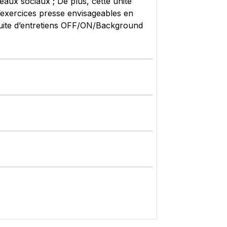
éseaux sociaux ; De plus, cette unité
d’exercices presse envisageables en
duite d’entretiens OFF/ON/Background