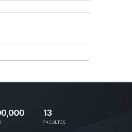
00,000
13
I
FACULTÉS