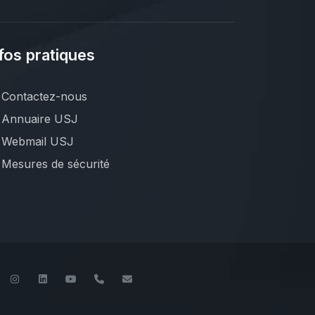
fos pratiques
Contactez-nous
Annuaire USJ
Webmail USJ
Mesures de sécurité
book
Twitter
Instagram
LinkedIn
YouTube
+961 (1) 421 000
flsh@usj.edu.lb