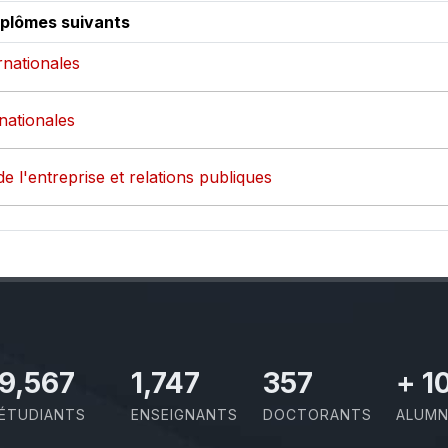
iplômes suivants
ernationales
rnationales
de l'entreprise et relations publiques
10,493
1,917
391
+
1
ÉTUDIANTS
ENSEIGNANTS
DOCTORANTS
ALUMN