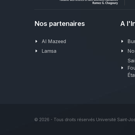
Nos partenaires
A l'I
Al Mazeed
Bur
Lamsa
Nor
Sai
Fou
Éta
©
2026 - Tous droits réservés Université Saint-J