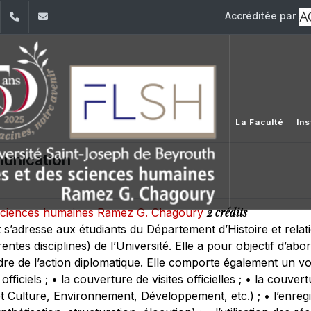
Accréditée par
dIn
YouTube
+961 (1) 421 000
flsh@usj.edu.lb
La Faculté
Ins
munication
2 crédits
s sciences humaines Ramez G. Chagoury
s’adresse aux étudiants du Département d’Histoire et relati
rentes disciplines) de l’Université. Elle a pour objectif d’ab
e de l’action diplomatique. Elle comporte également un vol
ficiels ; • la couverture de visites officielles ; • la couver
et Culture, Environnement, Développement, etc.) ; • l’enre