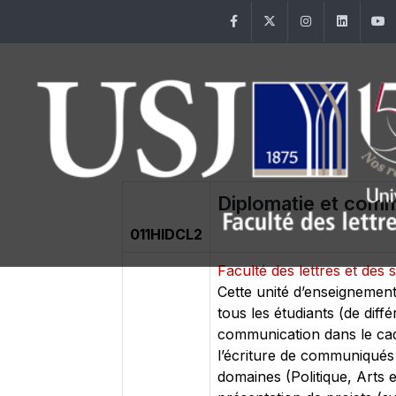
Facebook
Twitter
Instagram
Linke
Diplomatie et com
011HIDCL2
Faculté des lettres et de
Cette unité d’enseignement 
tous les étudiants (de diffé
communication dans le cadr
l’écriture de communiqués of
domaines (Politique, Arts 