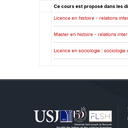
Ce cours est proposé dans les d
Licence en histoire - relations int
Master en histoire - relations inte
Licence en sociologie : sociologie 