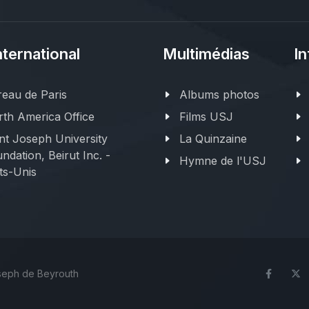
nternational
Multimédias
In
eau de Paris
Albums photos
th America Office
Films USJ
nt Joseph University
La Quinzaine
ndation, Beirut Inc. -
Hymne de l'USJ
ts-Unis
oseph de Beyrouth
Face