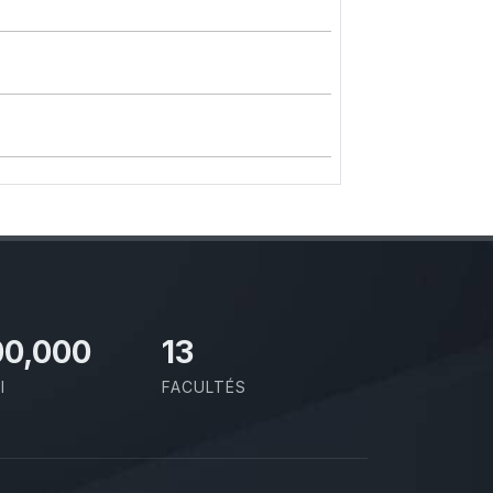
00,000
13
I
FACULTÉS