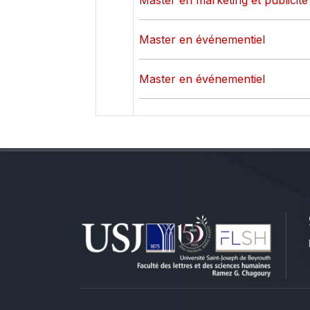
Master en marketing et publicité
Master en événementiel
Master en événementiel