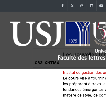
Facebook
Twitter
Instagram
Linke
Les nouvelles te
063LXNTM4
Institut de gestion des 
Le cours vise à fournir
les préparant à travaill
tendances émergentes da
matière de style, de c