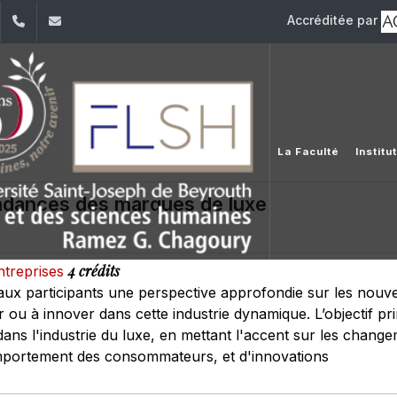
Accréditée par
dIn
YouTube
+961 (1) 421 000
flsh@usj.edu.lb
La Faculté
Instit
ndances des marques de luxe
4 crédits
entreprises
 aux participants une perspective approfondie sur les nouv
er ou à innover dans cette industrie dynamique. L’objectif pr
ns l'industrie du luxe, en mettant l'accent sur les change
omportement des consommateurs, et d'innovations