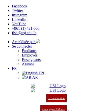
Facebook
Twitter
Instagram
LinkedIn
YouTube
+961 (1) 421 000
flsh@usj.edu.lb
Accréditée par
Se connecter
Étudiants
Employés
Enseignants
Alumni
FR
EN
AR
Je fais un don
Campagne 150 ans