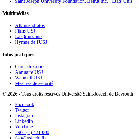
Saint Joseph University Foundation, Beirut Inc. - États-Unis
Multimédias
Albums photos
Films USJ
La Quinzaine
Hymne de l'USJ
Infos pratiques
Contactez-nous
Annuaire USJ
Webmail USJ
Mesures de sécurité
©
2026 - Tous droits réservés Université Saint-Joseph de Beyrouth
Facebook
Twitter
Instagram
LinkedIn
YouTube
+961 (1) 421 000
flsh@usj.edu.lb