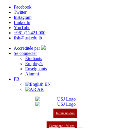
Facebook
Twitter
Instagram
LinkedIn
YouTube
+961 (1) 421 000
flsh@usj.edu.lb
Accréditée par
Se connecter
Étudiants
Employés
Enseignants
Alumni
FR
EN
AR
Je fais un don
Campagne 150 ans