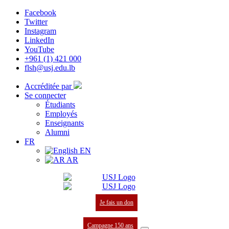
Facebook
Twitter
Instagram
LinkedIn
YouTube
+961 (1) 421 000
flsh@usj.edu.lb
Accréditée par
Se connecter
Étudiants
Employés
Enseignants
Alumni
FR
EN
AR
Je fais un don
Campagne 150 ans