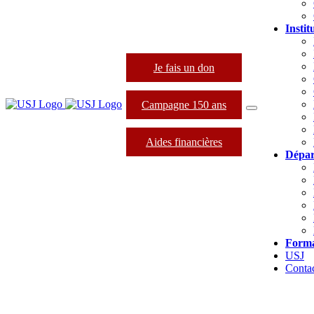
Instit
Je fais un don
Campagne 150 ans
Aides financières
Dépar
Forma
USJ
Conta