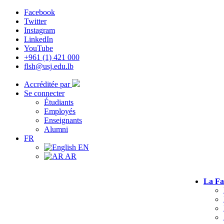
Facebook
Twitter
Instagram
LinkedIn
YouTube
+961 (1) 421 000
flsh@usj.edu.lb
Accréditée par
Se connecter
Étudiants
Employés
Enseignants
Alumni
FR
EN
AR
La Fa