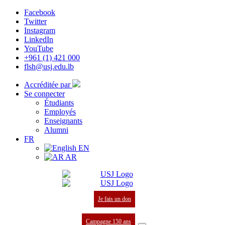
Facebook
Twitter
Instagram
LinkedIn
YouTube
+961 (1) 421 000
flsh@usj.edu.lb
Accréditée par
Se connecter
Étudiants
Employés
Enseignants
Alumni
FR
EN
AR
Je fais un don
Campagne 150 ans