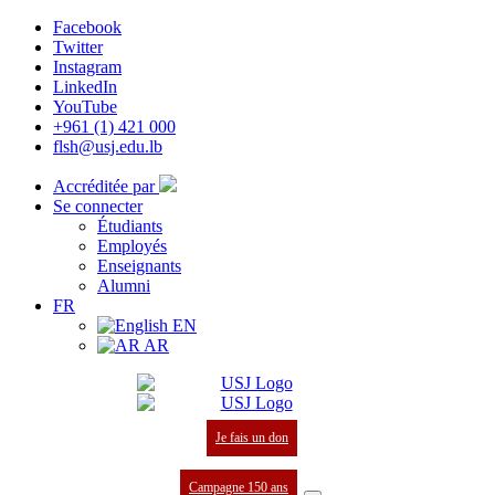
Facebook
Twitter
Instagram
LinkedIn
YouTube
+961 (1) 421 000
flsh@usj.edu.lb
Accréditée par
Se connecter
Étudiants
Employés
Enseignants
Alumni
FR
EN
AR
Je fais un don
Campagne 150 ans