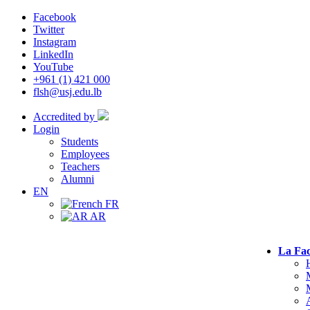
Facebook
Twitter
Instagram
LinkedIn
YouTube
+961 (1) 421 000
flsh@usj.edu.lb
Accredited by
Login
Students
Employees
Teachers
Alumni
EN
FR
AR
La Fac