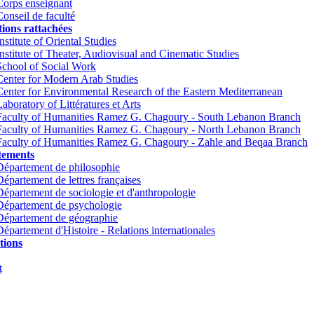
Corps enseignant
Conseil de faculté
tions rattachées
nstitute of Oriental Studies
Institute of Theater, Audiovisual and Cinematic Studies
School of Social Work
Center for Modern Arab Studies
Center for Environmental Research of the Eastern Mediterranean
Laboratory of Littératures et Arts
Faculty of Humanities Ramez G. Chagoury - South Lebanon Branch
Faculty of Humanities Ramez G. Chagoury - North Lebanon Branch
Faculty of Humanities Ramez G. Chagoury - Zahle and Beqaa Branch
tements
Département de philosophie
Département de lettres françaises
Département de sociologie et d'anthropologie
Département de psychologie
Département de géographie
Département d'Histoire - Relations internationales
tions
t