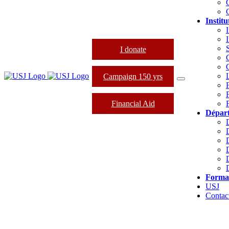
Institu
I
I donate
Campaign 150 yrs
Financial Aid
Dépar
Forma
USJ
Contac