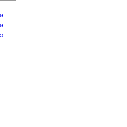
l
es
es
es