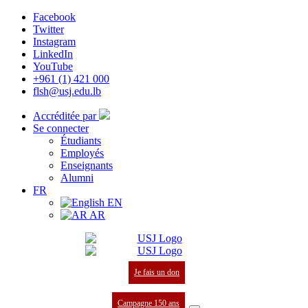
Facebook
Twitter
Instagram
LinkedIn
YouTube
+961 (1) 421 000
flsh@usj.edu.lb
Accréditée par
Se connecter
Étudiants
Employés
Enseignants
Alumni
FR
EN
AR
Je fais un don
Campagne 150 ans