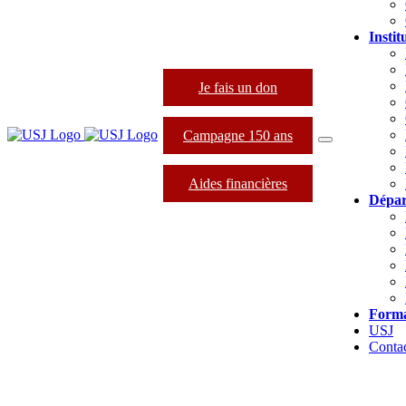
Instit
Je fais un don
Campagne 150 ans
Aides financières
Dépar
Forma
USJ
Conta