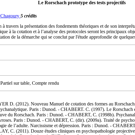
Le Rorschach prototype des tests projectifs
G. Chagoury
5 crédits
ach à travers la présentation des fondements théoriques et de son interpr
ique à la cotation et à l’analyse des protocoles seront les principaux ob
tation de la démarche qui se conclut par l'étude approfondie de quelqu
Partiel sur table, Compte rendu
(2012). Nouveau Manuel de cotation des formes au Rorschach. Pa
psychanalytique. Paris : Dunod. - CHABERT. C. (1997). Le Rorschach en 
ve du Rorschach. Paris : Dunod. - CHABERT, C. (1998b). Psychanalys
vroses. Paris : Dunod. - CHABERT, C. (dir). (2009a). Traité de psychop
e de l’adulte. Narcissisme et dépression. Paris : Dunod. - CHABERT, C
, C. (2011). Douze études cliniques en psychopathologie projectiv