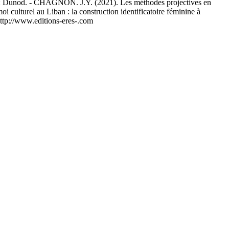
: Dunod. - CHAGNON. J.Y. (2021). Les méthodes projectives en
culturel au Liban : la construction identificatoire féminine à
 http://www.editions-eres-.com