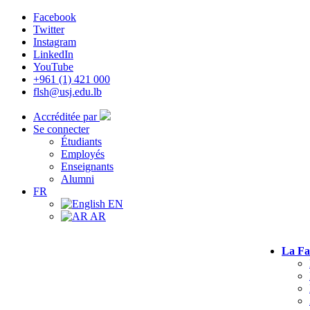
Facebook
Twitter
Instagram
LinkedIn
YouTube
+961 (1) 421 000
flsh@usj.edu.lb
Accréditée par
Se connecter
Étudiants
Employés
Enseignants
Alumni
FR
EN
AR
La Fa