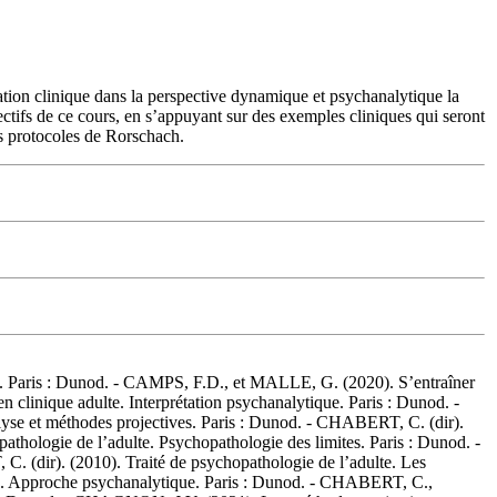
étation clinique dans la perspective dynamique et psychanalytique la
jectifs de ce cours, en s’appuyant sur des exemples cliniques qui seront
es protocoles de Rorschach.
ris : Dunod. - CAMPS, F.D., et MALLE, G. (2020). S’entraîner
clinique adulte. Interprétation psychanalytique. Paris : Dunod. -
e et méthodes projectives. Paris : Dunod. - CHABERT, C. (dir).
athologie de l’adulte. Psychopathologie des limites. Paris : Dunod. -
. (dir). (2010). Traité de psychopathologie de l’adulte. Les
e. Approche psychanalytique. Paris : Dunod. - CHABERT, C.,