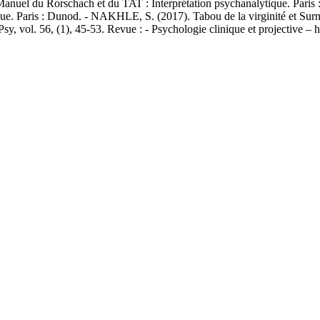
 du Rorschach et du TAT : Interprétation psychanalytique. Paris 
e. Paris : Dunod. - NAKHLE, S. (2017). Tabou de la virginité et Surmoi 
 Psy, vol. 56, (1), 45-53. Revue : - Psychologie clinique et projective –