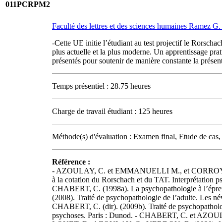
011PCRPM2
Faculté des lettres et des sciences humaines Ramez 
-Cette UE initie l’étudiant au test projectif le Rorsch
plus actuelle et la plus moderne. Un apprentissage prat
présentés pour soutenir de manière constante la présen
Temps présentiel : 28.75 heures
Charge de travail étudiant : 125 heures
Méthode(s) d'évaluation : Examen final, Etude de cas, 
Référence :
- AZOULAY, C. et EMMANUELLI M., et CORROYER D. 
à la cotation du Rorschach et du TAT. Interprétation 
CHABERT, C. (1998a). La psychopathologie à l’épreu
(2008). Traité de psychopathologie de l’adulte. Les né
CHABERT, C. (dir). (2009b). Traité de psychopathologi
psychoses. Paris : Dunod. - CHABERT, C. et AZOULAY