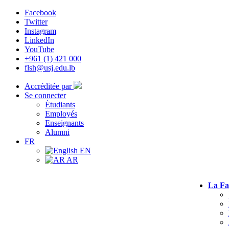
Facebook
Twitter
Instagram
LinkedIn
YouTube
+961 (1) 421 000
flsh@usj.edu.lb
Accréditée par
Se connecter
Étudiants
Employés
Enseignants
Alumni
FR
EN
AR
La Fa