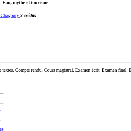
Eau, mythe et tourisme
G. Chagoury
3 crédits
de textes, Compte rendu, Cours magistral, Examen écrit, Examen final, 
l
l
es