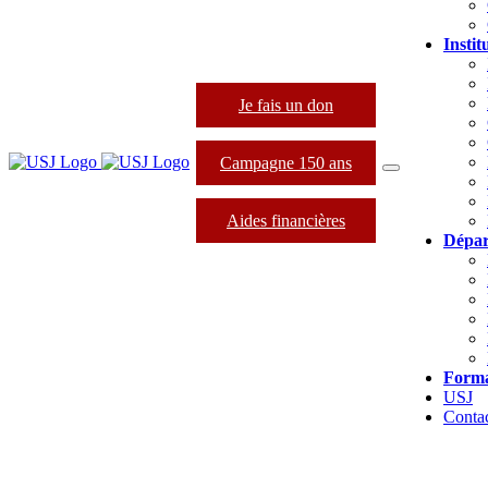
Instit
Je fais un don
Campagne 150 ans
Aides financières
Dépar
Forma
USJ
Conta