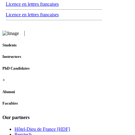
Licence en lettres françaises
Licence en lettres françaises
Students
Instructors
PhD Candidates
+
Alumni
Faculties
Our partners
Hôtel-Dieu de France [HDF]
Berytech