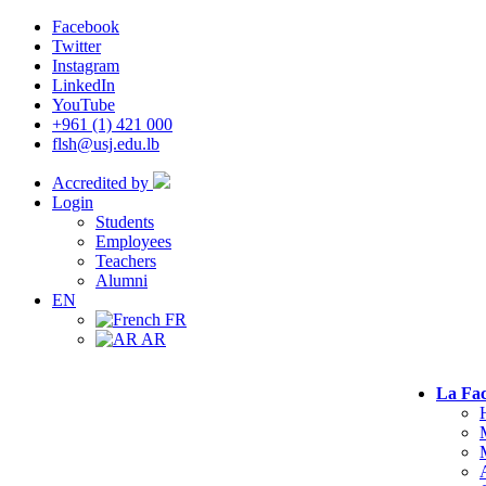
Facebook
Twitter
Instagram
LinkedIn
YouTube
+961 (1) 421 000
flsh@usj.edu.lb
Accredited by
Login
Students
Employees
Teachers
Alumni
EN
FR
AR
La Fac