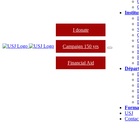
Institu
I
I donate
Campaign 150 yrs
Financial Aid
Dépar
Forma
USJ
Contac