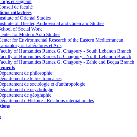
Corps enseignant
Conseil de faculté
tions rattachées
nstitute of Oriental Studies
Institute of Theater, Audiovisual and Cinematic Studies
School of Social Work
Center for Modern Arab Studies
Center for Environmental Research of the Eastern Mediterranean
Laboratory of Littératures et Arts
Faculty of Humanities Ramez G. Chagoury - South Lebanon Branch
Faculty of Humanities Ramez G. Chagoury - North Lebanon Branch
Faculty of Humanities Ramez G. Chagoury - Zahle and Beqaa Branch
tements
Département de philosophie
Département de lettres françaises
Département de sociologie et d'anthropologie
Département de psychologie
Département de géographie
Département d'Histoire - Relations internationales
tions
t