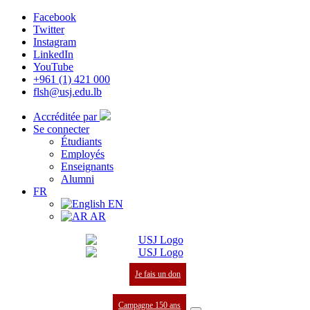
Facebook
Twitter
Instagram
LinkedIn
YouTube
+961 (1) 421 000
flsh@usj.edu.lb
Accréditée par
Se connecter
Étudiants
Employés
Enseignants
Alumni
FR
EN
AR
Je fais un don
Campagne 150 ans