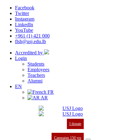
Facebook
Twitter
Instagram
LinkedIn
YouTube
+961 (1) 421 000
flsh@usj.edu.lb
Accredited by
Login
Students
Employees
Teachers
Alumni
EN
FR
AR
I donate
Campaign 150 yrs