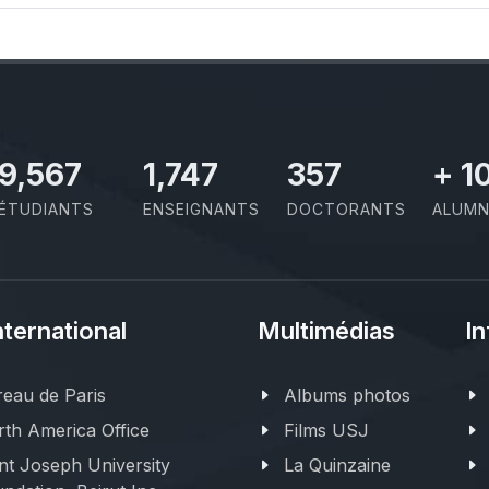
11,110
2,029
414
+
1
ÉTUDIANTS
ENSEIGNANTS
DOCTORANTS
ALUMN
nternational
Multimédias
In
eau de Paris
Albums photos
th America Office
Films USJ
nt Joseph University
La Quinzaine