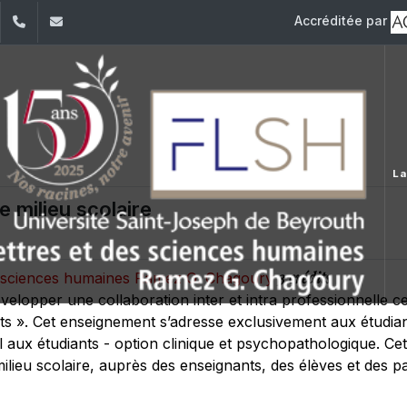
Accréditée par
dIn
YouTube
+961 (1) 421 000
flsh@usj.edu.lb
La
e milieu scolaire
3 crédits
es sciences humaines Ramez G. Chagoury
 développer une collaboration inter et intra professionnelle c
s ». Cet enseignement s’adresse exclusivement aux étudian
l aux étudiants - option clinique et psychopathologique. Ce
lieu scolaire, auprès des enseignants, des élèves et des par