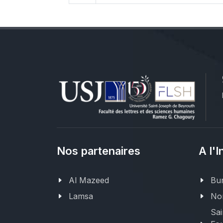
Nos partenaires
A l'I
Al Mazeed
Bur
Lamsa
Nor
Sai