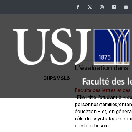
Facebook
Twitter
Instagram
Linke
L'évaluation dans l
011PSMSL6
Faculté des lettres et d
-Elle initie l’étudiant à «
personnes/familles/enfant
éducation – et, en généra
rôle du psychologue en mi
dont il a besoin.