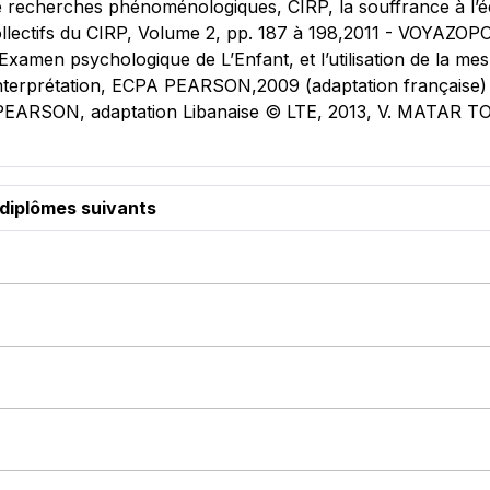
 de recherches phénoménologiques, CIRP, la souffrance à l’
llectifs du CIRP, Volume 2, pp. 187 à 198,2011 - VOYAZ
xamen psychologique de L’Enfant, et l’utilisation de la 
nterprétation, ECPA PEARSON,2009 (adaptation français
, PEARSON, adaptation Libanaise © LTE, 2013, V. MATAR T
 diplômes suivants