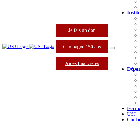
Instit
Je fais un don
Campagne 150 ans
Aides financières
Dépar
Forma
USJ
Conta