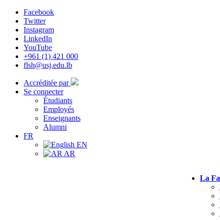
Facebook
Twitter
Instagram
LinkedIn
YouTube
+961 (1) 421 000
flsh@usj.edu.lb
Accréditée par
Se connecter
Étudiants
Employés
Enseignants
Alumni
FR
EN
AR
La Fa