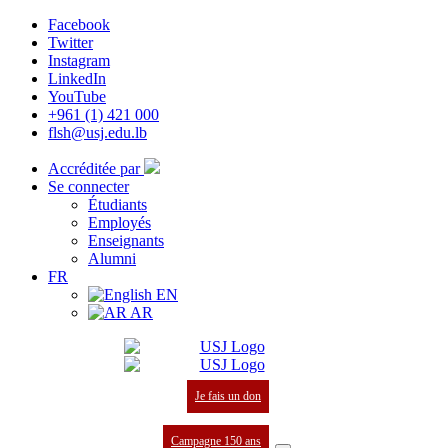
Facebook
Twitter
Instagram
LinkedIn
YouTube
+961 (1) 421 000
flsh@usj.edu.lb
Accréditée par
Se connecter
Étudiants
Employés
Enseignants
Alumni
FR
EN
AR
Je fais un don
Campagne 150 ans