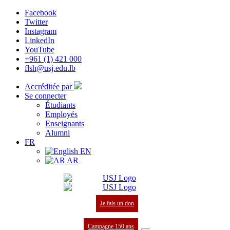
Facebook
Twitter
Instagram
LinkedIn
YouTube
+961 (1) 421 000
flsh@usj.edu.lb
Accréditée par
Se connecter
Étudiants
Employés
Enseignants
Alumni
FR
EN
AR
Je fais un don
Campagne 150 ans