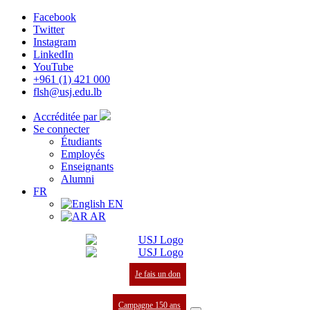
Facebook
Twitter
Instagram
LinkedIn
YouTube
+961 (1) 421 000
flsh@usj.edu.lb
Accréditée par
Se connecter
Étudiants
Employés
Enseignants
Alumni
FR
EN
AR
Je fais un don
Campagne 150 ans