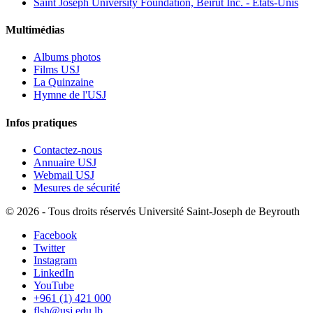
Saint Joseph University Foundation, Beirut Inc. - États-Unis
Multimédias
Albums photos
Films USJ
La Quinzaine
Hymne de l'USJ
Infos pratiques
Contactez-nous
Annuaire USJ
Webmail USJ
Mesures de sécurité
©
2026 - Tous droits réservés Université Saint-Joseph de Beyrouth
Facebook
Twitter
Instagram
LinkedIn
YouTube
+961 (1) 421 000
flsh@usj.edu.lb