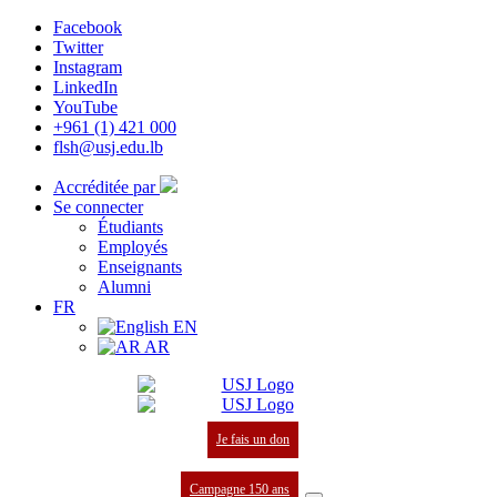
Facebook
Twitter
Instagram
LinkedIn
YouTube
+961 (1) 421 000
flsh@usj.edu.lb
Accréditée par
Se connecter
Étudiants
Employés
Enseignants
Alumni
FR
EN
AR
Je fais un don
Campagne 150 ans