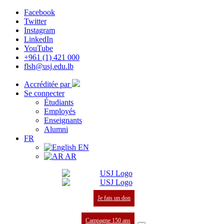
Facebook
Twitter
Instagram
LinkedIn
YouTube
+961 (1) 421 000
flsh@usj.edu.lb
Accréditée par
Se connecter
Étudiants
Employés
Enseignants
Alumni
FR
EN
AR
Je fais un don
Campagne 150 ans