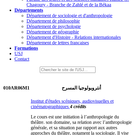
Chagoury - Branche de Zahlé et de la Békaa
Départements
Département de sociologie et d'anthropologie
Département de philosophie
Département de psychologie
Département de géographie
Département d'Histoire - Relations internationales
Département de lettres françaises
Formations
USJ
Contact
010AR06M1
أنتروبولوجيا المسرح
Institut d'études scéniques, audiovisuelles et
cinématographiques
4 crédits
Le cours est une initiation à l’anthropologie du
théâtre. son domaine, sa relation avec l’anthropologie
générale, et sa situation par rapport aux autres
approches du théâtre, notament la sociologie. Il vise