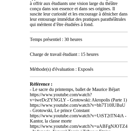
à offrir aux étudiants une vision large du théâtre
conçu dans son essence et dans ses origines. Il
suscite leur curiosité et les encourage à dénicher dans
leur entourage immédiat des pratiques parathéâtrales
qui méritent d’être étudiées à fond.
Temps présentiel : 30 heures
Charge de travail étudiant : 15 heures
Méthode(s) d'évaluation : Exposés
Référence :
- Le sacre du printemps, ballet de Maurice Béjart
https://www.youtube.com/watch?
v=iweDcZYNGLY - Grotowski: Akropolis (Parte 1)
https://www.youtube.com/watch?v=bh7T10IUBuU
- Grotowski, Le prince Constant
https://www.youtube.com/watch?v=UtST2tTN4iA -
Kantor, la classe morte
https://www.youtube.com/watch?v=aABFgNJOTZ4