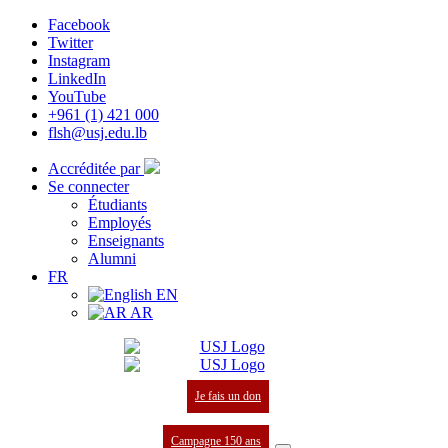
Facebook
Twitter
Instagram
LinkedIn
YouTube
+961 (1) 421 000
flsh@usj.edu.lb
Accréditée par
Se connecter
Étudiants
Employés
Enseignants
Alumni
FR
EN
AR
Je fais un don
Campagne 150 ans