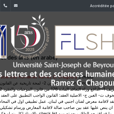
dIn
YouTube
+961 (1) 421 000
flsh@usj.edu.lb
Accréditée p
 et des arts (en arabe)
3 crédits
des sciences humaines Ramez G. Chagoury
خوف ث‌- الغبن ج‌- الاصلية العقد: القانون الواجب التطبيق على العقد 
 عقد لاقامة معرض لفنان اجنبي في لبنان. عمل تطبيقي اول في المحاض
ن ينص عليها عقد بين صاحب صالة لاقامة المعارض ورسام تشكيلي.
عن ما هي عناصر العقد الاساسية بالارتكاز الى ما قد اقترحه ال