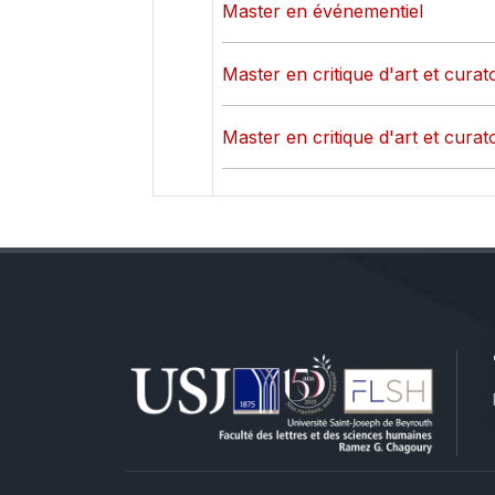
Master en événementiel
Master en critique d'art et curato
Master en critique d'art et curato