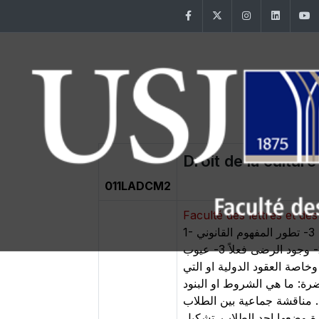
Facebook
Twitter
Instagram
Linke
Droit de la culture
011LADCM2
Faculté des lettres et 
1- تعريق القانون 2- لمحة تاريخية عن القانون 3- تطور المفهوم القانوني Droit positif- Droit naturel 4- مصادر القوانين: السلطة التشريعية،
السلطة التنفيذية والسلطة القضائية العقد: التعريف 1- الدافع وراء التعاقد المادة 176 من قانون الموجبات والعقود 2- وجود الرضى فعلاً 3- عيوب
وخاصة العقود الدولية او التي
رة: ما هي الشروط او البنود
 مناقشة جماعية بين الطلاب
والاستاذ لكل بند او فكرة وضعها احد الطلاب. تشكيل check list طلاب بعد تصويبه