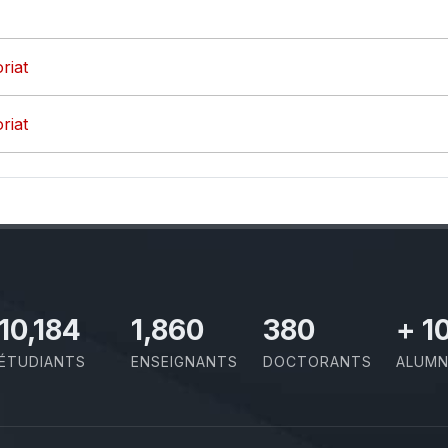
riat
riat
11,727
2,142
437
+
1
ÉTUDIANTS
ENSEIGNANTS
DOCTORANTS
ALUMN