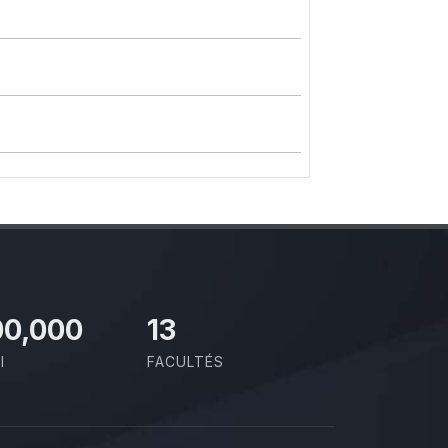
00,000
13
I
FACULTÉS