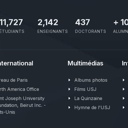
11,727
2,142
437
+
1
ÉTUDIANTS
ENSEIGNANTS
DOCTORANTS
ALUMN
nternational
Multimédias
In
eau de Paris
Albums photos
th America Office
Films USJ
nt Joseph University
La Quinzaine
ndation, Beirut Inc. -
Hymne de l'USJ
ts-Unis