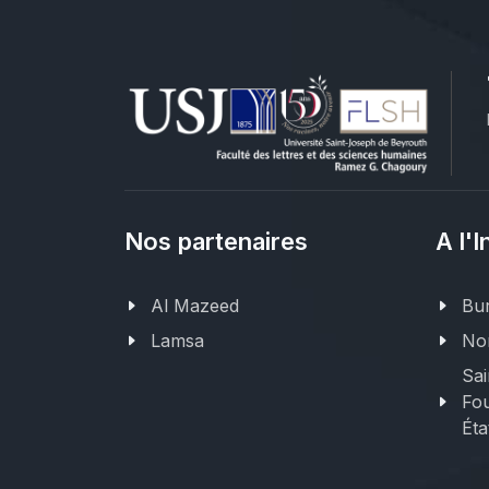
Nos partenaires
A l'I
Al Mazeed
Bur
Lamsa
Nor
Sai
Fou
Éta