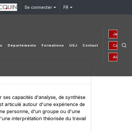
Se connecter
FR
Je fais un 
Campagne 
es
Départements
Formations
USJ
Contact
Aides fina
r ses capacités d'analyse, de synthèse
est articulé autour d'une expérience de
d'une personne, d'un groupe ou d'une
'une interprétation théorisée du travail