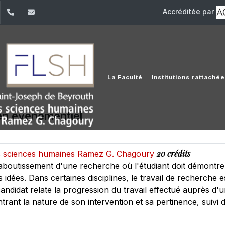
Accréditée par
dIn
YouTube
+961 (1) 421 000
flsh@usj.edu.lb
La Faculté
Institutions rattaché
n événementiel
20 crédits
des sciences humaines Ramez G. Chagoury
aboutissement d'une recherche où l'étudiant doit démontre
s idées. Dans certaines disciplines, le travail de recherche 
 candidat relate la progression du travail effectué auprès 
rant la nature de son intervention et sa pertinence, suivi d