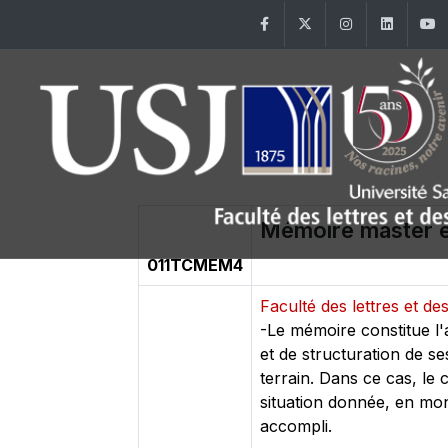
Facebook
Twitter
Instagram
Linke
Mémoire master e
011TCMEM4
Faculté des lettres et 
-Le mémoire constitue l'
et de structuration de se
terrain. Dans ce cas, le
situation donnée, en mont
accompli.