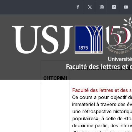
Facebook
Twitter
Instagram
Linke
Patrimoine culturel
011TCPIM1
Faculté des lettres et de
Ce cours a pour objectif de
immatériel à travers des év
une rétrospective historiqu
populaires», à celle de «f
deuxième partie, des inter