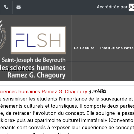
Accréditée par
dIn
YouTube
+961 (1) 421 000
flsh@usj.edu.lb
La Faculté
Institutions rat
 immatériel
3 crédits
s sciences humaines Ramez G. Chagoury
 sensibiliser les étudiants l'importance de la sauvegarde et
ènements culturels et touristiques. Il comporte deux parties
e, de retracer l'évolution du concept. Elle souligne le passag
olklore» puis au «patrimoine culturel immatériel» (Conven
venants sont conviés à exposer leur expérience de concept