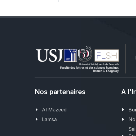
Nos partenaires
A l'I
Al Mazeed
Bur
Lamsa
Nor
Sai