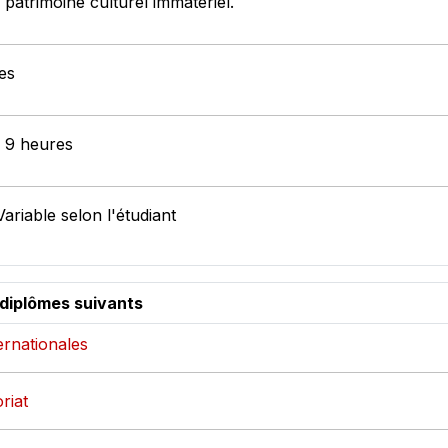
 patrimoine culturel immatériel.
es
: 9 heures
ariable selon l'étudiant
 diplômes suivants
ternationales
riat