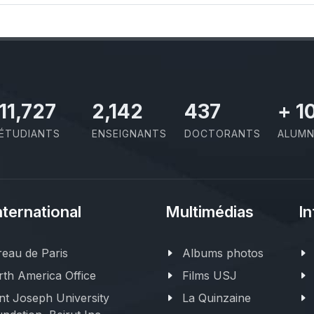
11,727
2,142
437
+
1
ÉTUDIANTS
ENSEIGNANTS
DOCTORANTS
ALUMN
nternational
Multimédias
In
eau de Paris
Albums photos
th America Office
Films USJ
nt Joseph University
La Quinzaine