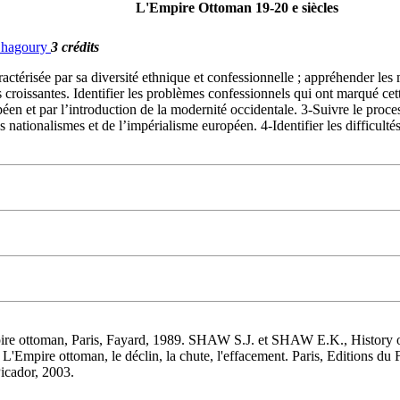
L'Empire Ottoman 19-20 e siècles
 Chagoury
3 crédits
ctérisée par sa diversité ethnique et confessionnelle ; appréhender les 
croissantes. Identifier les problèmes confessionnels qui ont marqué cet
péen et par l’introduction de la modernité occidentale. 3-Suivre le pro
 des nationalismes et de l’impérialisme européen. 4-Identifier les difficu
pire ottoman, Paris, Fayard, 1989. SHAW S.J. et SHAW E.K., Histor
'Empire ottoman, le déclin, la chute, l'effacement. Paris, Editions d
icador, 2003.