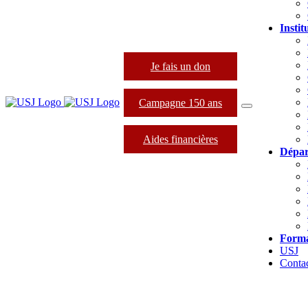
Instit
Je fais un don
Campagne 150 ans
Aides financières
Dépar
Forma
USJ
Conta