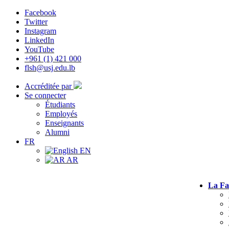
Facebook
Twitter
Instagram
LinkedIn
YouTube
+961 (1) 421 000
flsh@usj.edu.lb
Accréditée par
Se connecter
Étudiants
Employés
Enseignants
Alumni
FR
EN
AR
La Fa