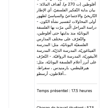
أفلوطين (ت 270 م). أهداف المادّة: -
بيان بداية التّفكير الفلسفيّ، أي الإطار
التّاريخيّ والاجتماعيّ والسياسيّ لظهور
أولى المحاولات لتفسير نشأة الكون. -
دراسة المراحل الّتي مرّت بها الفلسفة
اليونانيّة منذ بدايتها حتى أفلوطين،
والتّعرّف على مختلف المدارس
الفلسفيّة اليونانيّة، مثل: المدرسة
الفيثاغوريّة، المدرسة الذرّيّة، المدرسة
الأبيقوريّة، المدرسة الرواقيّة. - التّعرّف
على أبرز أعلام الفلسفة اليونانيّة، مثل:
هيرقليطس، بارمنيدس ، سقراط،
أفلاطون، أرسطو...
Temps présentiel : 17.5 heures
Charge de travail étudiant : 57.5