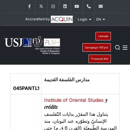
Facebook
Twitter
Instagram
LinkedIn
YouTube
+961 (1) 421 000
flsh@usj.e
Accredited by
Login
EN
I donate
Campaign 150 yrs
Financial Aid
مدارس الفلسفة القديمة
045PANTL1
3
Institute of Oriental Studies
crédits
يتناول هذا المقرّر بدايات التّفلسف
الإنسانيّ وتطوّره عند اليونان، منذ
المدرسة الطّبيعيّة (القرن 6 ق م) حتى