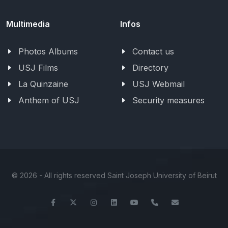
Multimedia
Infos
Photos Albums
Contact us
USJ Films
Directory
La Quinzaine
USJ Webmail
Anthem of USJ
Security measures
©
2026 - All rights reserved Saint Joseph University of Beirut
Facebook
Twitter
Instagram
LinkedIn
YouTube
+961-1-421000
info@usj.ed