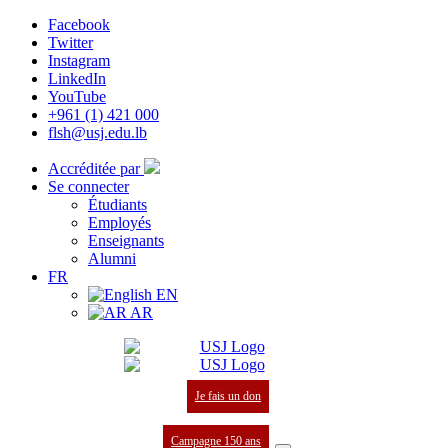
Facebook
Twitter
Instagram
LinkedIn
YouTube
+961 (1) 421 000
flsh@usj.edu.lb
Accréditée par
Se connecter
Étudiants
Employés
Enseignants
Alumni
FR
EN
AR
Je fais un don
Campagne 150 ans