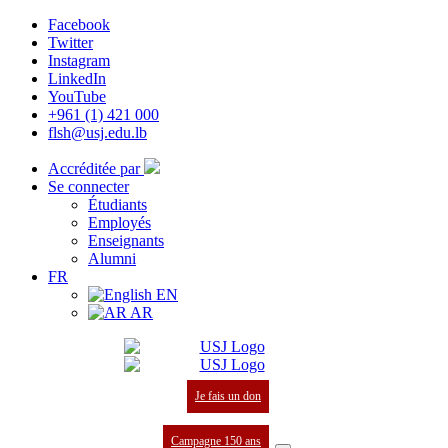
Facebook
Twitter
Instagram
LinkedIn
YouTube
+961 (1) 421 000
flsh@usj.edu.lb
Accréditée par
Se connecter
Étudiants
Employés
Enseignants
Alumni
FR
EN
AR
Je fais un don
Campagne 150 ans