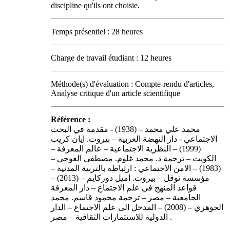
discipline qu'ils ont choisie.
Temps présentiel : 28 heures
Charge de travail étudiant : 12 heures
Méthode(s) d'évaluation : Compte-rendu d'articles,
Analyse critique d'un article scientifique
Référence :
محمد علي محمد – (1938) - مقدمة في البحث
الاجتماعي - دار النهضة العربية – بيروت. ايان كريب
(1999) – النظرية الاجتماعية – عالم المعرفة –
الكويت – ترجمة د. محمد غلوم. مصطفى العوجي –
(1983) – الامن الاجتماعي : ارتباطه بالتربية المدنية –
مؤسسة نوفل – بيروت. اميل دوركايم – (2013) –
قواعد المنهج في علم الاجتماع – دار المعرفة
الجامعية – مصر – ترجمة محمود قاسم. محمد
الجوهري – (2008) – المدخل الى علم الاجتماع – الدار
الدولية للاستثمارات الثقافية – مصر .