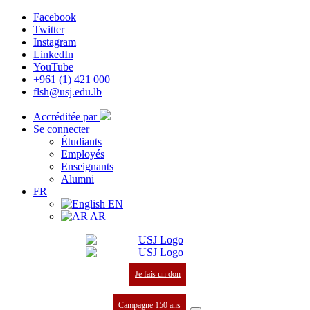
Facebook
Twitter
Instagram
LinkedIn
YouTube
+961 (1) 421 000
flsh@usj.edu.lb
Accréditée par
Se connecter
Étudiants
Employés
Enseignants
Alumni
FR
EN
AR
Je fais un don
Campagne 150 ans