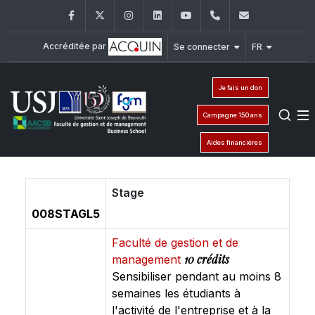
Facebook
Twitter
Instagram
LinkedIn
YouTube
+961 (1) 421 435
fgm@usj.e
Accréditée par
Se connecter
FR
Je fais un don
Campagne 150 ans
Aides financières
Stage
008STAGL5
Faculté de gestion et de
10 crédits
management
Sensibiliser pendant au moins 8
semaines les étudiants à
l'activité de l'entreprise et à la