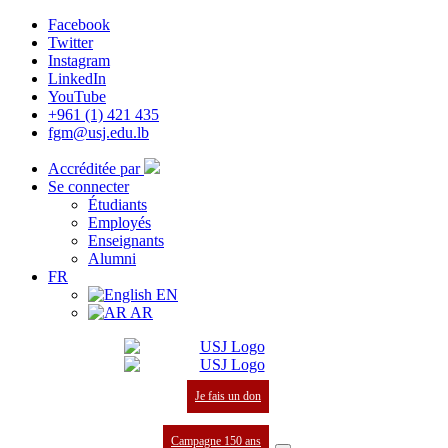
Facebook
Twitter
Instagram
LinkedIn
YouTube
+961 (1) 421 435
fgm@usj.edu.lb
Accréditée par
Se connecter
Étudiants
Employés
Enseignants
Alumni
FR
EN
AR
Je fais un don
Campagne 150 ans