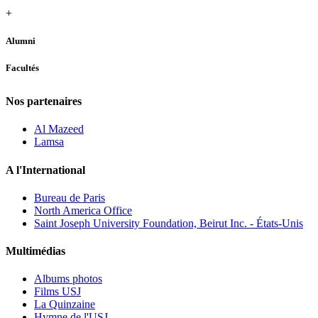
+
Alumni
Facultés
Nos partenaires
Al Mazeed
Lamsa
A l'International
Bureau de Paris
North America Office
Saint Joseph University Foundation, Beirut Inc. - États-Unis
Multimédias
Albums photos
Films USJ
La Quinzaine
Hymne de l'USJ