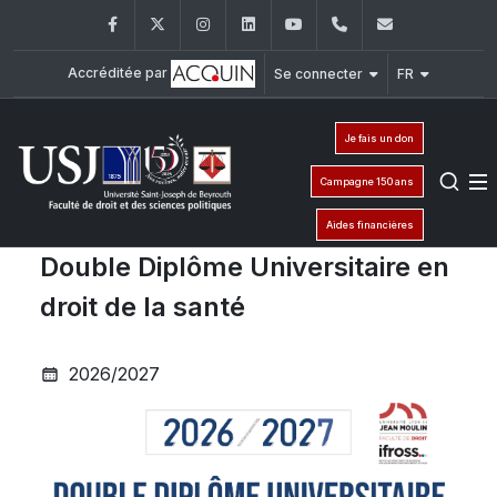
Facebook
Twitter
Instagram
LinkedIn
YouTube
+961 (1) 421 432
fdsp@usj.e
Accréditée par
Se connecter
FR
Je fais un don
Campagne 150 ans
Aides financières
Double Diplôme Universitaire en
droit de la santé
2026/2027