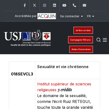
Facebook
Twitter
Instagram
LinkedIn
YouTube
+961 (1) 421 432
fdsp@usj.e
Accréditée par
Se connecter
FR
Je fais un don
Campagne 150 ans
Aides financières
Sexualité et vie chrétienne
018SEVCL3
Institut supérieur de sciences
3 crédits
religieuses
Le domaine de la sexualité,
comme l’écrit Ruiz RETEGUI,
touche toute la grande variété