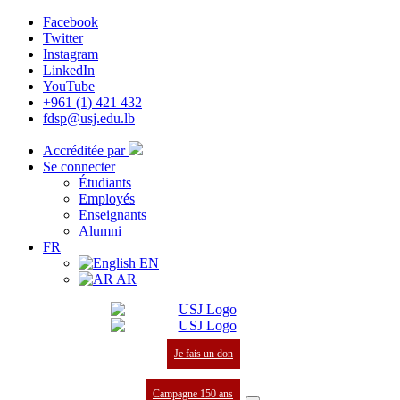
Facebook
Twitter
Instagram
LinkedIn
YouTube
+961 (1) 421 432
fdsp@usj.edu.lb
Accréditée par
Se connecter
Étudiants
Employés
Enseignants
Alumni
FR
EN
AR
Je fais un don
Campagne 150 ans