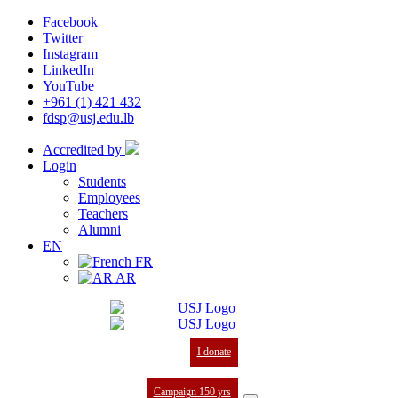
Facebook
Twitter
Instagram
LinkedIn
YouTube
+961 (1) 421 432
fdsp@usj.edu.lb
Accredited by
Login
Students
Employees
Teachers
Alumni
EN
FR
AR
I donate
Campaign 150 yrs