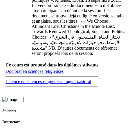
politiques », Antélias, Liban, 28 septembre 2021.
La version française du document sera distribuée
aux participants au début de la session. Le
document se trouve déjà en ligne en versions arabe
et anglaise, sous les titres : - « We Choose
Abundant Life. Christians in the Middle East:
Towards Renewed Theological, Social and Political
Choices” - "نختار الحياة. المسيحيون في الشرق
الأوسط: نحو خيارات لاهوتيّة ومجتمعيّة وسياسيّة
متجددة" NB. D’autres documents de référence
seront proposés lors de la session.
Ce cours est proposé dans les diplômes suivants
Doctorat en sciences religieuses
Licence en sciences religieuses - agent pastoral
Students
Instructors