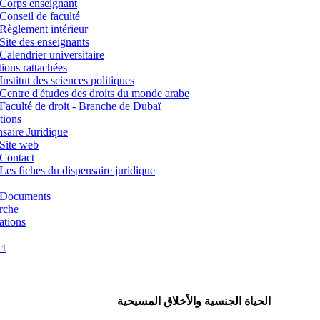
Corps enseignant
Conseil de faculté
Règlement intérieur
Site des enseignants
Calendrier universitaire
utions rattachées
Institut des sciences politiques
Centre d'études des droits du monde arabe
Faculté de droit - Branche de Dubaï
tions
saire Juridique
Site web
Contact
Les fiches du dispensaire juridique
Documents
rche
ations
ct
الحياة الجنسية والأخلاق المسيحية