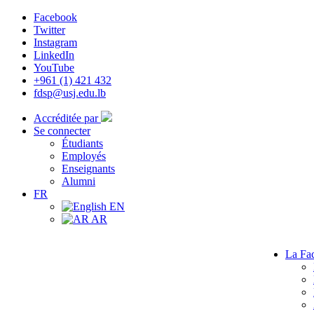
Facebook
Twitter
Instagram
LinkedIn
YouTube
+961 (1) 421 432
fdsp@usj.edu.lb
Accréditée par
Se connecter
Étudiants
Employés
Enseignants
Alumni
FR
EN
AR
La Fac