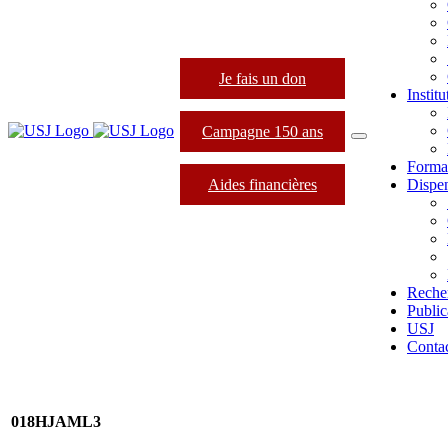
Je fais un don
Instit
Campagne 150 ans
Forma
Aides financières
Dispen
Reche
Public
USJ
Conta
018HJAML3