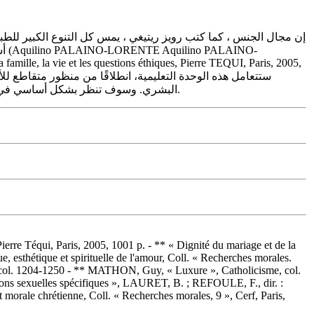
إن مجال الجنس ، كما كتب رويز ريتيغي ، يمس كل التنوع الكبير للطب
O-
amille, la vie et les questions éthiques, Pierre TEQUI, Paris, 2005,
البشري. وسوف تنظر بشكل أساسي في التفسيرات الحالية المختلفة بسبب التطورات في المعرفة العلمية من ناحية، والتغيرات الاجتماعية والثقافية من ناحية أخرى.
 Pierre Téqui, Paris, 2005, 1001 p. - ** « Dignité du mariage et de la
 esthétique et spirituelle de l'amour, Coll. « Recherches morales.
e, col. 1204-1250 - ** MATHON, Guy, « Luxure », Catholicisme, col.
ions sexuelles spécifiques », LAURET, B. ; REFOULE, F., dir. :
 morale chrétienne, Coll. « Recherches morales, 9 », Cerf, Paris,