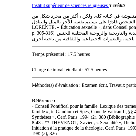
Institut supérieur de sciences religieuses
3 crédits
ة منقوشة في كيانه كله. ولكن ، أكثر من مجرد شكل من
اني الذي بفضله يكون الشخص قادرًا على تسليم نفسه للآخر بالمثل والتبادل
LORENTE, « Education sexuelle », dans Conseil pontific
p. 305-316). ستتعامل هذه الوحدة التعليمية، انطلاقًا من منظور متقاطع للأنثروبولوجيا واللاهوت والأخلاق المسيحيّة، مع الجوانب البيولوجية والجسدية والتاريخية والروحية المختلفة للجنس
Temps présentiel : 17.5 heures
Charge de travail étudiant : 57.5 heures
Méthode(s) d'évaluation : Examen écrit, Travaux prati
Référence :
- Conseil Pontifical pour la famille, Lexique des termes
famille », in Gaudium et Spes, Concile Vatican II, §§
Synthèses », Cerf, Paris, 1994 (2), 380 (Bibliograph
8-48 - ** THEVENOT, Xavier , « Sexualité », Diction
Initiation à la pratique de la théologie, Cerf, Paris,
1985(2), 326