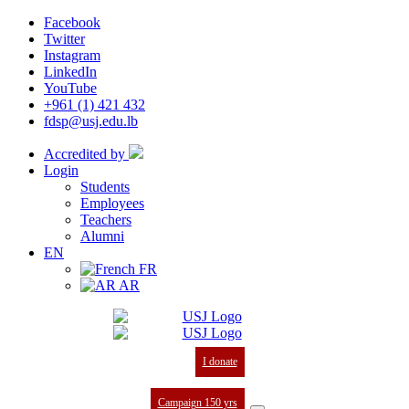
Facebook
Twitter
Instagram
LinkedIn
YouTube
+961 (1) 421 432
fdsp@usj.edu.lb
Accredited by
Login
Students
Employees
Teachers
Alumni
EN
FR
AR
I donate
Campaign 150 yrs