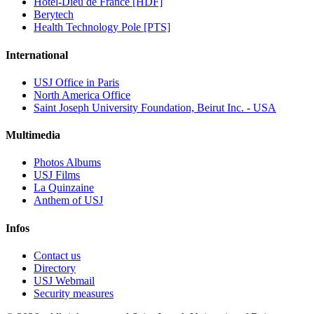
Hôtel-Dieu de France [HDF]
Berytech
Health Technology Pole [PTS]
International
USJ Office in Paris
North America Office
Saint Joseph University Foundation, Beirut Inc. - USA
Multimedia
Photos Albums
USJ Films
La Quinzaine
Anthem of USJ
Infos
Contact us
Directory
USJ Webmail
Security measures