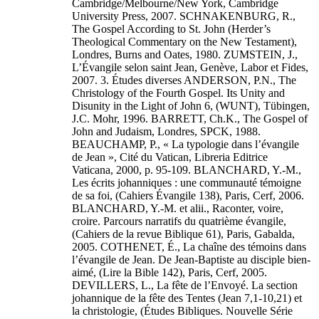
Cambridge/Melbourne/New York, Cambridge
University Press, 2007. SCHNAKENBURG, R.,
The Gospel According to St. John (Herder’s
Theological Commentary on the New Testament),
Londres, Burns and Oates, 1980. ZUMSTEIN, J.,
L’Évangile selon saint Jean, Genève, Labor et Fides,
2007. 3. Études diverses ANDERSON, P.N., The
Christology of the Fourth Gospel. Its Unity and
Disunity in the Light of John 6, (WUNT), Tübingen,
J.C. Mohr, 1996. BARRETT, Ch.K., The Gospel of
John and Judaism, Londres, SPCK, 1988.
BEAUCHAMP, P., « La typologie dans l’évangile
de Jean », Cité du Vatican, Libreria Editrice
Vaticana, 2000, p. 95-109. BLANCHARD, Y.-M.,
Les écrits johanniques : une communauté témoigne
de sa foi, (Cahiers Évangile 138), Paris, Cerf, 2006.
BLANCHARD, Y.-M. et alii., Raconter, voire,
croire. Parcours narratifs du quatrième évangile,
(Cahiers de la revue Biblique 61), Paris, Gabalda,
2005. COTHENET, É., La chaîne des témoins dans
l’évangile de Jean. De Jean-Baptiste au disciple bien-
aimé, (Lire la Bible 142), Paris, Cerf, 2005.
DEVILLERS, L., La fête de l’Envoyé. La section
johannique de la fête des Tentes (Jean 7,1-10,21) et
la christologie, (Études Bibliques. Nouvelle Série