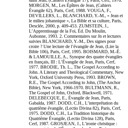
saint Jean, (Cahiers Évangile 17), Paris, Cerf, 1976.
MORGEN, M., Les Épîtres de Jean, (Cahiers
Évangile 62), Paris, Cerf, 1988. VOUGA, F.,
DEVILLERS, L., BLANCHARD, Y.-M., « Jean et
le milieu johannique », La Bible et sa culture, Paris,
Desclée, 2000, p. 409-453. ZUMSTEIN, J.,
L’Apprentissage de la Foi, Éd. Du Moulin,
Aubonne, 1993. 2. Commentaires sur Jn et lectures
suivies BLANCHARD, Y.-M., Des signes pour
croire ? Une lecture de l’évangile de Jean, (Lire la
Bible 106), Paris, Cerf, 1995. BOISMARD, M.-É.
& LAMOUILLE, A., Synopse des quatre évangiles
en français, III : L’Évangile de Jean, Paris, Cerf,
1977. BRODIE, Th. L., The Gospel According to
John. A Literary and Theological Commentary, New
York, Oxford University Press, 1993. BROWN,
R.E., The Gospel According to John, (The Anchor
Bible), New York, 1966-1970. BULTMANN, R.,
The Gospel of John, Oxford, Blackwell, 1971.
DELEBECQUE, E., Évangile de Jean, Paris,
Gabalda, 1987. DODD, C.H., L’interprétation du
quatrième évangile, (Lectio Divina 82), Paris, Cerf,
1975. DODD, C.H., La Tradition historique du
Quatrième Évangile, (Lectio Divina 128), Paris,
Cerf, 1987. GROSJEAN, J., L’ironie christique :