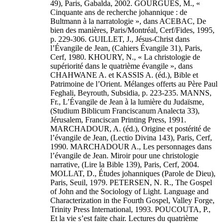
49), Paris, Gabalda, 2002. GOURGUES, M., «
Cinquante ans de recherche johannique : de
Bultmann à la narratologie », dans ACEBAC, De
bien des manières, Paris/Montréal, Cerf/Fides, 1995,
p. 229-306. GUILLET, J., Jésus-Christ dans
l’Évangile de Jean, (Cahiers Évangile 31), Paris,
Cerf, 1980. KHOURY, N., « La christologie de
supériorité dans le quatrième évangile », dans
CHAHWANE A. et KASSIS A. (éd.), Bible et
Patrimoine de l’Orient. Mélanges offerts au Père Paul
Feghali, Beyrouth, Subsidia, p. 223-235. MANNS,
Fr., L’Évangile de Jean à la lumière du Judaïsme,
(Studium Biblicum Franciscanum Analecta 33),
Jérusalem, Franciscan Printing Press, 1991.
MARCHADOUR, A. (éd.), Origine et postérité de
l’évangile de Jean, (Lectio Divina 143), Paris, Cerf,
1990. MARCHADOUR A., Les personnages dans
l’évangile de Jean. Miroir pour une christologie
narrative, (Lire la Bible 139), Paris, Cerf, 2004.
MOLLAT, D., Études johanniques (Parole de Dieu),
Paris, Seuil, 1979. PETERSEN, N. R., The Gospel
of John and the Sociology of Light. Language and
Characterization in the Fourth Gospel, Valley Forge,
Trinity Press International, 1993. POUCOUTA, P.,
Et la vie s’est faite chair. Lectures du quatrième