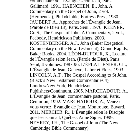
commentaire de l’Évangile selon Jean, Paris,
Gallimard, 1991. HAENCHEN, E., John. A
Commentary on the Gospel of John, 2 vol.
(Hermeneia), Philadelphie, Fortress Press, 1980.
JAUBERT, A., Approches de l’Évangile de Jean,
(Parole de Dieu 13), Paris, Seuil, 1976. KEENER,
Cr. S., The Gospel of John. A Commentary, 2 vol.,
Peabody, Hendrickson Publishers, 2003.
KOSTENBERGER, A.J., John (Baker Exegetical
Commentary on the New Testament), Grand Rapids,
Baker Books, 2004. LÉON-DUFOUR, X., Lecture
de l’Évangile selon Jean, (Parole de Dieu), Paris,
Seuil, 4 volumes, 1987-96. L’ÉPLATTENIER, Ch.,
L’Évangile de Jean, Genève, Labor et Fides, 1993.
LINCOLN, A.T., The Gospel According to St John,
(Black’s New Testament Commentaries 4),
Londres/New York, Hendrickson
Publishers/Continuum, 2005. MARCHADOUR, A.,
L’Évangile de Jean, commentaire pastoral, Paris,
Centurion, 1992. MARCHADOUR, A., Venez et
vous verrez. Évangile de Jean, Montrouge, Bayard,
2011. MERCIER, R., L’Évangile selon le Disciple
que Jésus aimait, Québec, Anne Sigier, 1999.
NEYREY, J.H., The Gospel of John (The New
Cambridge Bible Commentary),