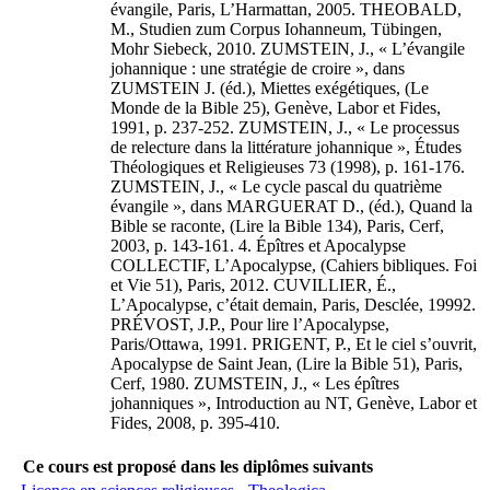
évangile, Paris, L’Harmattan, 2005. THEOBALD,
M., Studien zum Corpus Iohanneum, Tübingen,
Mohr Siebeck, 2010. ZUMSTEIN, J., « L’évangile
johannique : une stratégie de croire », dans
ZUMSTEIN J. (éd.), Miettes exégétiques, (Le
Monde de la Bible 25), Genève, Labor et Fides,
1991, p. 237-252. ZUMSTEIN, J., « Le processus
de relecture dans la littérature johannique », Études
Théologiques et Religieuses 73 (1998), p. 161-176.
ZUMSTEIN, J., « Le cycle pascal du quatrième
évangile », dans MARGUERAT D., (éd.), Quand la
Bible se raconte, (Lire la Bible 134), Paris, Cerf,
2003, p. 143-161. 4. Épîtres et Apocalypse
COLLECTIF, L’Apocalypse, (Cahiers bibliques. Foi
et Vie 51), Paris, 2012. CUVILLIER, É.,
L’Apocalypse, c’était demain, Paris, Desclée, 19992.
PRÉVOST, J.P., Pour lire l’Apocalypse,
Paris/Ottawa, 1991. PRIGENT, P., Et le ciel s’ouvrit,
Apocalypse de Saint Jean, (Lire la Bible 51), Paris,
Cerf, 1980. ZUMSTEIN, J., « Les épîtres
johanniques », Introduction au NT, Genève, Labor et
Fides, 2008, p. 395-410.
Ce cours est proposé dans les diplômes suivants