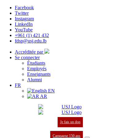
Facebook
Twitter
Instagram
LinkedIn
YouTube
+961 (1) 421 432
fdsp@usj.edu.lb
Accréditée par
Se connecter
Étudiants
Employés
Enseignants
Alumni
FR
EN
AR
Je fais un don
Campagne 150 ans