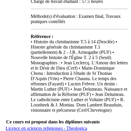
Charge de travail étudiant : 57.5 heures
Méthode(s) d'évaluation : Examen final, Travaux
pratiques contrôlés
Référence :
• Histoire du christianisme T.5 à 14 (Desclée) •
Histoire générale du christianisme T.1
(partiellement) & 2 - J.R. Armogathe (PUF) •
Nouvelle histoire de l'Église T. 2 à 5 (Seuil)
Monographies : • Jean Leclercq. L'Amour des lettres
et le Désir de Dieu (Cerf) • Marie-Dominique
Chenu : Introduction à l'étude de St Thomas
D'Aquin (Vrin) • Pierre Chaunu. Le temps des
réformes (Fayard) • Lucien Febvre. Un destin :
Martin Luther (PUF) • Jean Delumeau. Naissance et
affirmation de la Réforme (PUF) • Jean Delumeau.
Le catholicisme entre Luther et Voltaire (PUF) • R.
Loonbeek & J. Mortiau. Dom Lambert Beauduin,
visionnaire et précurseur (Cerf/Chevetogne)
Ce cours est proposé dans les diplômes suivants
Licence en sciences religieuses - Theologica