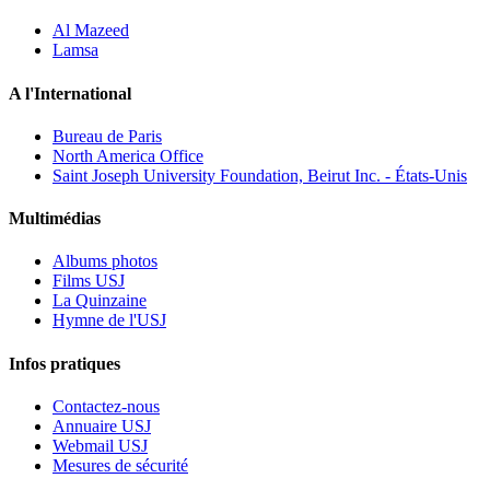
Al Mazeed
Lamsa
A l'International
Bureau de Paris
North America Office
Saint Joseph University Foundation, Beirut Inc. - États-Unis
Multimédias
Albums photos
Films USJ
La Quinzaine
Hymne de l'USJ
Infos pratiques
Contactez-nous
Annuaire USJ
Webmail USJ
Mesures de sécurité