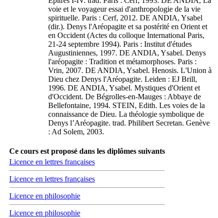
Épîtres I-IV. trad. Paris : Cerf, 1993. DE ANDIA, La
voie et le voyageur essai d'anthropologie de la vie
spirituelle. Paris : Cerf, 2012. DE ANDIA, Ysabel
(dir.). Denys l'Aréopagite et sa postérité en Orient et
en Occident (Actes du colloque International Paris,
21-24 septembre 1994). Paris : Institut d'études
Augustiniennes, 1997. DE ANDIA, Ysabel. Denys
l'aréopagite : Tradition et métamorphoses. Paris :
Vrin, 2007. DE ANDIA, Ysabel. Henosis. L'Union à
Dieu chez Denys l'Aréopagite. Leiden : EJ Brill,
1996. DE ANDIA, Ysabel. Mystiques d'Orient et
d'Occident. De Bégrolles-en-Mauges : Abbaye de
Bellefontaine, 1994. STEIN, Edith. Les voies de la
connaissance de Dieu. La théologie symbolique de
Denys l’Aréopagite. trad. Philibert Secretan. Genève
: Ad Solem, 2003.
Ce cours est proposé dans les diplômes suivants
Licence en lettres françaises
Licence en lettres françaises
Licence en philosophie
Licence en philosophie