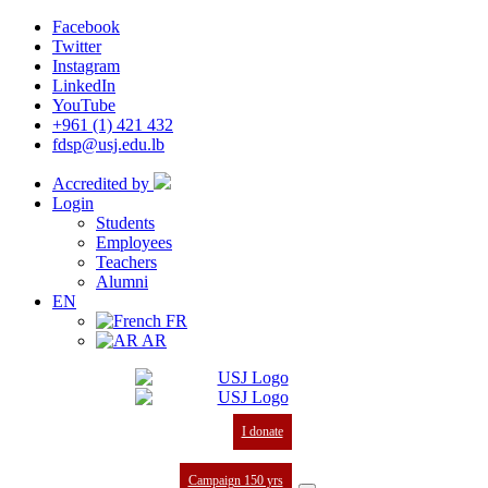
Facebook
Twitter
Instagram
LinkedIn
YouTube
+961 (1) 421 432
fdsp@usj.edu.lb
Accredited by
Login
Students
Employees
Teachers
Alumni
EN
FR
AR
I donate
Campaign 150 yrs