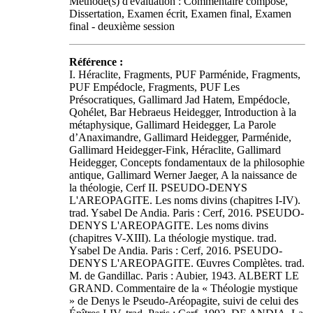
Méthode(s) d'évaluation : Commentaire composé,
Dissertation, Examen écrit, Examen final, Examen
final - deuxième session
Référence :
I. Héraclite, Fragments, PUF Parménide, Fragments,
PUF Empédocle, Fragments, PUF Les
Présocratiques, Gallimard Jad Hatem, Empédocle,
Qohélet, Bar Hebraeus Heidegger, Introduction à la
métaphysique, Gallimard Heidegger, La Parole
d’Anaximandre, Gallimard Heidegger, Parménide,
Gallimard Heidegger-Fink, Héraclite, Gallimard
Heidegger, Concepts fondamentaux de la philosophie
antique, Gallimard Werner Jaeger, A la naissance de
la théologie, Cerf II. PSEUDO-DENYS
L'AREOPAGITE. Les noms divins (chapitres I-IV).
trad. Ysabel De Andia. Paris : Cerf, 2016. PSEUDO-
DENYS L'AREOPAGITE. Les noms divins
(chapitres V-XIII). La théologie mystique. trad.
Ysabel De Andia. Paris : Cerf, 2016. PSEUDO-
DENYS L'AREOPAGITE. Œuvres Complètes. trad.
M. de Gandillac. Paris : Aubier, 1943. ALBERT LE
GRAND. Commentaire de la « Théologie mystique
» de Denys le Pseudo-Aréopagite, suivi de celui des