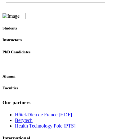
Students
Instructors
PhD Candidates
+
Alumni
Faculties
Our partners
Hôtel-Dieu de France [HDF]
Berytech
Health Technology Pole [PTS]
International